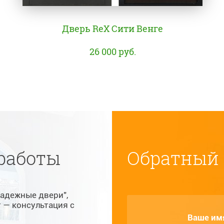
Дверь ReX Сити Венге
26 000 руб.
работы
Обратный 
Надежные двери",
т — консультация с
Ваше им