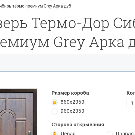
бирь термо премиум Grey Арка дуб
верь Термо-Дор Си
емиум Grey Арка 
Размер короба
Ко
860х2050
960х2050
Сторона открывания
Левая
Правая