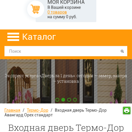
МОЯ КОРЗИНА
В Вашей корзине
0 товаров
на сумму
0
руб.
Каталог
Экспресс услуга «Дверь за 1 день»: сегодня — замер, завтра
— установка
Главная
/
Термо-Дор
/
Входная дверь Термо-Дор
Авангард Орех стандарт
Входная дверь Термо-Дор