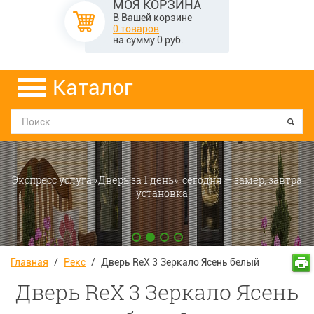
МОЯ КОРЗИНА
В Вашей корзине
0 товаров
на сумму
0
руб.
Каталог
Экспресс услуга «Дверь за 1 день»: сегодня — замер, завтра
— установка
Главная
/
Рекс
/
Дверь ReX 3 Зеркало Ясень белый
Дверь ReX 3 Зеркало Ясень